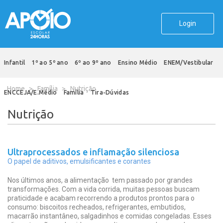
Login
Infantil
1º ao 5º ano
6º ao 9º ano
Ensino Médio
ENEM
/
Vestibular
Home
Família
Nutrição
ENCCEJA
/
E.Médio
Família
Tira-Dúvidas
Nutrição
Ultraprocessados e inflamação silenciosa
O papel de aditivos, emulsificantes e corantes
Nos últimos anos, a alimentação tem passado por grandes
transformações. Com a vida corrida, muitas pessoas buscam
praticidade e acabam recorrendo a produtos prontos para o
consumo: biscoitos recheados, refrigerantes, embutidos,
macarrão instantâneo, salgadinhos e comidas congeladas. Esses