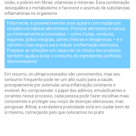
sódio, e pobres em fibras, vitaminas e minerais. Essa combinação
desequilibra o metabolismo e favorece o acúmulo de substâncias
inflamatórias no organismo.
Felizmente, é possível reverter esse quadro com mudanças
simples nos hábitos alimentares. Priorizar alimentos in natura
ou minimamente processados — como frutas, verduras,
legumes, grãos integrais, carnes frescas e oleaginosas — é o
caminho mais seguro para reduzir a inflamação silenciosa.
Preparar as refeições em casa e ler os rótulos dos produtos
também ajuda a evitar o consumo de ingredientes artificiais
desnecessários.
Em resumo, os ultraprocessados são convenientes, mas seu
consumo frequente pode ter um alto custo para a saúde,
principalmente por estimular uma inflamação constante e
invisível. Ao compreender o papel dos aditivos, emulsificantes e
corantes nesse processo, cada pessoa pode fazer escolhas mais
conscientes e proteger seu corpo de doenças silenciosas, mas
perigosas. Afinal, a verdadeira praticidade está em cuidar bem de
si mesmo, começando pelo que colocamos no prato.