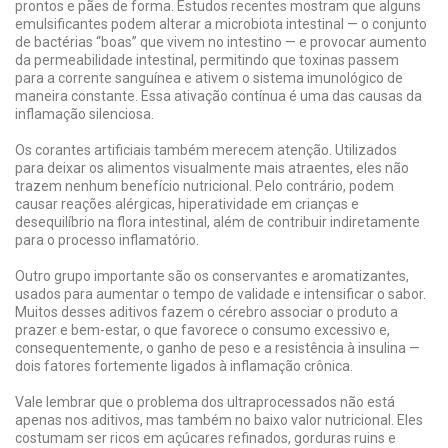
prontos e pães de forma. Estudos recentes mostram que alguns
emulsificantes podem alterar a microbiota intestinal — o conjunto
de bactérias “boas” que vivem no intestino — e provocar aumento
da permeabilidade intestinal, permitindo que toxinas passem
para a corrente sanguínea e ativem o sistema imunológico de
maneira constante. Essa ativação contínua é uma das causas da
inflamação silenciosa.
Os corantes artificiais também merecem atenção. Utilizados
para deixar os alimentos visualmente mais atraentes, eles não
trazem nenhum benefício nutricional. Pelo contrário, podem
causar reações alérgicas, hiperatividade em crianças e
desequilíbrio na flora intestinal, além de contribuir indiretamente
para o processo inflamatório.
Outro grupo importante são os conservantes e aromatizantes,
usados para aumentar o tempo de validade e intensificar o sabor.
Muitos desses aditivos fazem o cérebro associar o produto a
prazer e bem-estar, o que favorece o consumo excessivo e,
consequentemente, o ganho de peso e a resistência à insulina —
dois fatores fortemente ligados à inflamação crônica.
Vale lembrar que o problema dos ultraprocessados não está
apenas nos aditivos, mas também no baixo valor nutricional. Eles
costumam ser ricos em açúcares refinados, gorduras ruins e