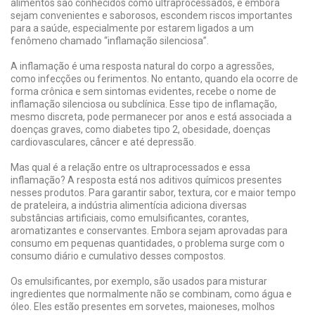
alimentos são conhecidos como ultraprocessados, e embora
sejam convenientes e saborosos, escondem riscos importantes
para a saúde, especialmente por estarem ligados a um
fenômeno chamado “inflamação silenciosa”.
A inflamação é uma resposta natural do corpo a agressões,
como infecções ou ferimentos. No entanto, quando ela ocorre de
forma crônica e sem sintomas evidentes, recebe o nome de
inflamação silenciosa ou subclínica. Esse tipo de inflamação,
mesmo discreta, pode permanecer por anos e está associada a
doenças graves, como diabetes tipo 2, obesidade, doenças
cardiovasculares, câncer e até depressão.
Mas qual é a relação entre os ultraprocessados e essa
inflamação? A resposta está nos aditivos químicos presentes
nesses produtos. Para garantir sabor, textura, cor e maior tempo
de prateleira, a indústria alimentícia adiciona diversas
substâncias artificiais, como emulsificantes, corantes,
aromatizantes e conservantes. Embora sejam aprovadas para
consumo em pequenas quantidades, o problema surge com o
consumo diário e cumulativo desses compostos.
Os emulsificantes, por exemplo, são usados para misturar
ingredientes que normalmente não se combinam, como água e
óleo. Eles estão presentes em sorvetes, maioneses, molhos